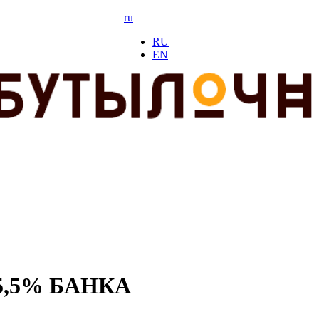
ru
RU
EN
. 5,5% БАНКА