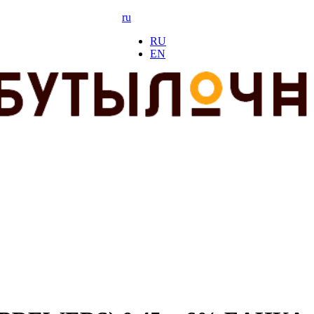
ru
RU
EN